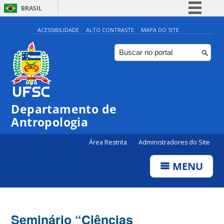
BRASIL
Simplifique!
ACESSIBILIDADE
ALTO CONTRASTE
MAPA DO SITE
Comunica BR
Participe
Acesso à informação
Legislação
Departamento de
Canais
Antropologia
Área Restrita
Administradores do Site
MENU
Seminário “Ciências