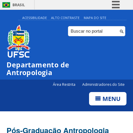
BRASIL
Simplifique!
ACESSIBILIDADE
ALTO CONTRASTE
MAPA DO SITE
Comunica BR
Participe
Acesso à informação
Legislação
Departamento de
Canais
Antropologia
Área Restrita
Administradores do Site
MENU
Pós-Graduação Antropologia