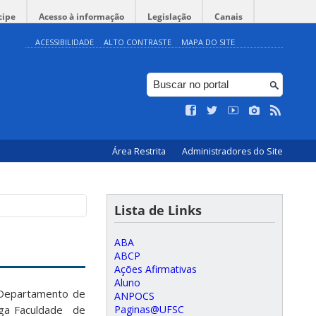
cipe
Acesso à informação
Legislação
Canais
ACESSIBILIDADE
ALTO CONTRASTE
MAPA DO SITE
Área Restrita
Administradores do Site
Lista de Links
ABA
ABCP
Ações Afirmativas
Aluno
Departamento de
ANPOCS
Paginas@UFSC
tiga Faculdade de