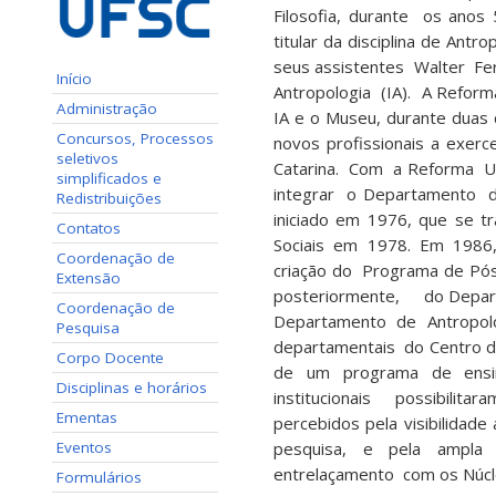
Filosofia, durante os anos 
titular da disciplina de An
seus assistentes Walter Fe
Início
Antropologia (IA). A Refor
Administração
IA e o Museu, durante duas 
Concursos, Processos
novos profissionais a exer
seletivos
Catarina. Com a Reforma U
simplificados e
integrar o Departamento de
Redistribuições
iniciado em 1976, que se
Contatos
Sociais em 1978. Em 1986, i
Coordenação de
criação do Programa de
Extensão
posteriormente, do Depart
Coordenação de
Departamento de Antropol
Pesquisa
departamentais do Centro d
Corpo Docente
de um programa de ensin
Disciplinas e horários
institucionais possibili
Ementas
percebidos pela visibilidad
Eventos
pesquisa, e pela ampla p
entrelaçamento com os Núcle
Formulários