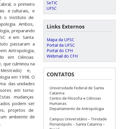
SeTIC
abral, o primeiro
UFSC
is e culturais, e
8 o Instituto de
opologia. Ambos,
Links Externos
logia, preparando
a UFSC e em Santa
Mapa da UFSC
ituto passaram a
Portal da UFSC
 em Antropologia,
Portal do CFH
Webmail do CFH
ado em Ciências
, que culminou na
e Mestrado) e,
CONTATOS
logia em 1998. O
ma das unidades
Universidade Federal de Santa
essores em torno
Catarina
 Estas mudanças
Centro de Filosofia e Ciências
tados podem ser
Humanas
Departamento de Antropologia
ções, projetos de
 um ambiente de
Campus Universitário – Trindade
.
Florianópolis – Santa Catarina –