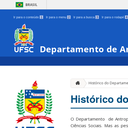
BRASIL
Ir para o conteúdo
1
Ir para o menu
2
Ir para a busca
3
Ir para o rodapé
4
Departamento de A
Histórico do Departam
Histórico d
O Departamento de Antrop
Ciências Sociais. Mas as pe