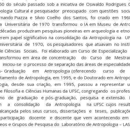
50 do século passado sob a iniciativa de Oswaldo Rodrigues C
tropologia Cultural e pesquisador preocupado com questões socia
rnando Piazza e Silvio Coelho dos Santos, foi criado em 196
ma Universitária de 1970 transformou o IA em Museu de Antr
décadas produziram pesquisas pioneiras em arqueologia e etno
cerem papel significativo na consolidação da Antropologia n
niversitária de 1970, os pesquisadores que atuavam no Inst
 Ciências Sociais. Foi elaborado um Curso de Especialização
 transformou em área de concentração do Curso de Mestr
niciou-se o processo de separação das áreas de especialidade
 Pós- Graduação em Antropologia (oferecendo curso d
amento de Antropologia, em 1995, e do Doutorado em Antropo
ogia, desde sua criação, em 1995, passou a representar u
e Filosofia e Ciências Humanas da UFSC, congregando os prof
o de graduação e pós-graduação, pesquisa e extensão.
taram a consolidação da Antropologia na UFSC cujos resul
e alcançada pelos seus cursos, dissertações e teses, publica
articipação docente e discente que vem acontecendo em
os e Grupos de Pesquisa do Laboratório de Antropologia – LAS