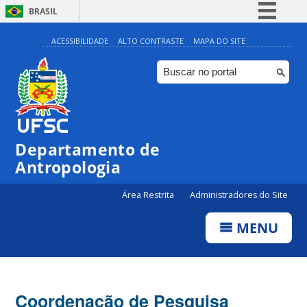
BRASIL
Simplifique!
ACESSIBILIDADE
ALTO CONTRASTE
MAPA DO SITE
Comunica BR
Participe
Acesso à informação
Legislação
Departamento de
Canais
Antropologia
Área Restrita
Administradores do Site
MENU
Coordenação de Pesquisa