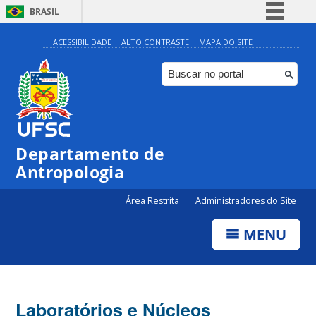
BRASIL
Simplifique!
ACESSIBILIDADE
ALTO CONTRASTE
MAPA DO SITE
Comunica BR
Participe
Acesso à informação
Legislação
Departamento de
Canais
Antropologia
Área Restrita
Administradores do Site
MENU
Laboratórios e Núcleos