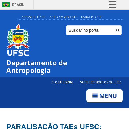
BRASIL
Simplifique!
ACESSIBILIDADE
ALTO CONTRASTE
MAPA DO SITE
Comunica BR
Participe
Acesso à informação
Legislação
Departamento de
Canais
Antropologia
Área Restrita
Administradores do Site
MENU
PARALISAÇÃO TAEs UFSC: