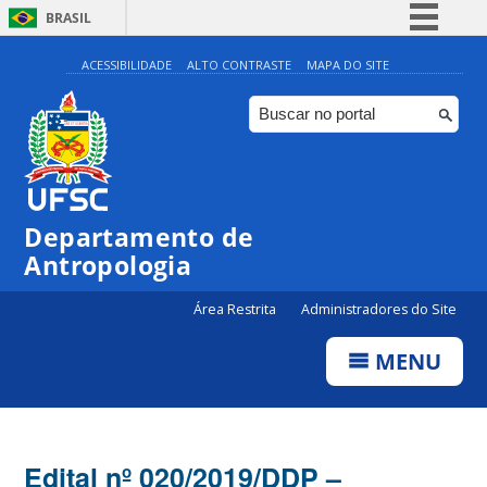
BRASIL
Simplifique!
ACESSIBILIDADE
ALTO CONTRASTE
MAPA DO SITE
Comunica BR
Participe
Acesso à informação
Legislação
Departamento de
Canais
Antropologia
Área Restrita
Administradores do Site
MENU
Edital nº 020/2019/DDP –