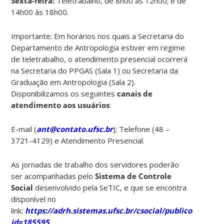
Sexta-feira:
Teletrabalho, de 8h00 às 12h00; e de
14h00 às 18h00.
Importante: Em horários nos quais a Secretaria do
Departamento de Antropologia estiver em regime
de teletrabalho, o atendimento presencial ocorrerá
na Secretaria do PPGAS (Sala 1) ou Secretaria da
Graduação em Antropologia (Sala 2).
Disponibilizamos os seguintes
canais de
atendimento aos usuários
:
E-mail (
ant@contato.ufsc.br
); Telefone (48 –
3721-4129) e Atendimento Presencial.
As jornadas de trabalho dos servidores poderão
ser acompanhadas pelo
Sistema de Controle
Social
desenvolvido pela SeTIC, e que se encontra
disponível no
link:
https://adrh.sistemas.ufsc.br/csocial/publico/servid
id=185595