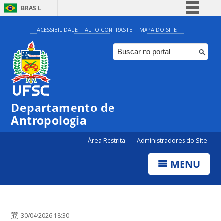
BRASIL
Simplifique!
ACESSIBILIDADE
ALTO CONTRASTE
MAPA DO SITE
Comunica BR
Participe
Acesso à informação
Legislação
Departamento de
Canais
Antropologia
Área Restrita
Administradores do Site
MENU
30/04/2026 18:30