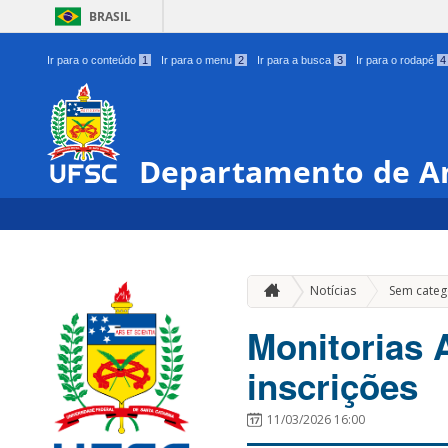
BRASIL
Ir para o conteúdo
1
Ir para o menu
2
Ir para a busca
3
Ir para o rodapé
4
Departamento de A
Notícias
Sem categ
Monitorias 
inscrições
11/03/2026 16:00