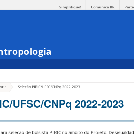
Simplifique!
Comunica BR
Parti
ntropologia
»
oria
Seleção PIBIC/UFSC/CNPq 2022-2023
BIC/UFSC/CNPq 2022-2023
para seleção de bolsista PIBIC no âmbito do Projeto:
Desigualdade