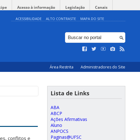
cipe
Acesso à informação
Legislação
Canais
ACESSIBILIDADE
ALTO CONTRASTE
MAPA DO SITE
Área Restrita
Administradores do Site
Lista de Links
ABA
ABCP
Ações Afirmativas
Aluno
ANPOCS
Paginas@UFSC
s, conflitos e