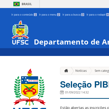
BRASIL
Ir para o conteúdo
1
Ir para o menu
2
Ir para a busca
3
Ir para o rodapé
4
Departamento de A
Notícias
Sem categ
Seleção PI
01/09/2022 14:32
Estão abertas as inscrições 